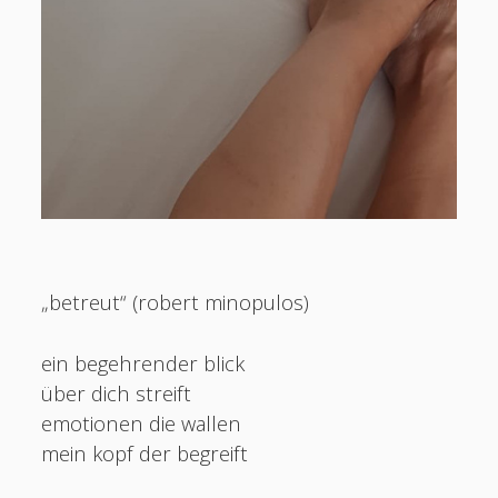
beobachtungen des lebens
geschichten in gedichten
kindliche verse
körperlich nah
liebe
„betreut“ (robert minopulos)
ein begehrender blick
über dich streift
emotionen die wallen
mein kopf der begreift